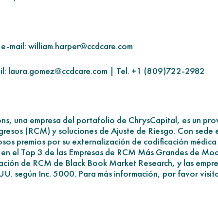
e-mail: william.harper@ccdcare.com
il: laura.gomez@ccdcare.com | Tel. +1 (809)722-2982
s, una empresa del portafolio de ChrysCapital, es un prov
ngresos (RCM) y soluciones de Ajuste de Riesgo. Con sede 
os premios por su externalización de codificación médica 
ón en el Top 3 de las Empresas de RCM Más Grandes de Mo
zación de RCM de Black Book Market Research, y las empre
 UU. según Inc. 5000. Para más información, por favor vis